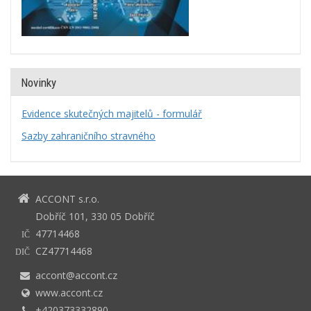
Novinky
Evidence skutečných majitelů - formulář
Sazby zahraničního stravného
ACCONT s.r.o.
Dobříč 101, 330 05 Dobříč
47714468
IČ
CZ47714468
DIČ
accont@accont.cz
www.accont.cz
+420373332890