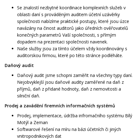
Se znalostí nezbytné koordinace komplexních služeb v
oblasti daní s prováděným auditem účetní uzávěrky
společnosti nabízíme praktické postupy, které jsou úzce
navázány na činost auditorů jako úředních ověřovatelů
konečných parametrů Vaší společnosti, s přímým
dopadem na prezentaci společnosti navenek.
Naše služby jsou za tímto účelem vždy koordinovány s
auditorskou firmou, které po této stránce podléháte.
Daňový audit
Daňový audit jsme schopni zaměřit na všechny typy daní.
Nejobvyklejší jsou daňové audity zaměřené na daň z
příjmů, daň z přidané hodnoty, daň z nemovitosti a
silniční daň.
Prodej a zavádění firemních informačních systémů
Prodej, implementace, údržba infromačního systému Bílý
Motýl a Zeman
Softwarové řešení na míru na bázi účetních či jiných
vnitropodnikových dat