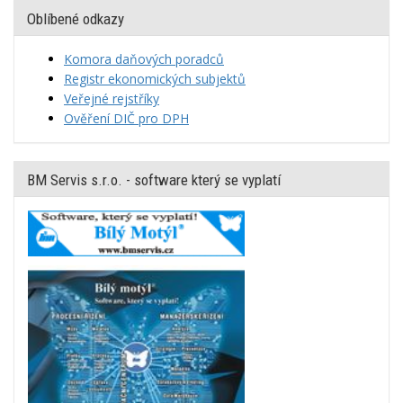
Oblíbené odkazy
Komora daňových poradců
Registr ekonomických subjektů
Veřejné rejstříky
Ověření DIČ pro DPH
BM Servis s.r.o. - software který se vyplatí